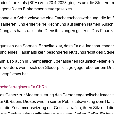
undesfinanzhofs (BFH) vom 20.4.2023 ging es um die Steuerer
n gemäß des Einkommensteuergesetzes.
ohnte ein Sohn zeitweise eine Dachgeschosswohnung, die im Ei
anieren, und erhielt eine Rechnung auf seinen Namen. Anschli
ung als haushaltsnahe Dienstleistungen geltend. Das Finanzam
unsten des Sohnes. Er stellte klar, dass für die Inanspruchn
ung eines Haushalts kein besonderes Nutzungsrecht des Steuerpf
kann also auch in unentgeltlich überlassenen Räumlichkeiten 
werden, wenn sich der Steuerpflichtige gegenüber einem Drit
erpflichtet hat.
schafterregisters für GbRs
 das Gesetz zur Modernisierung des Personengesellschaftsrechts
für GbRs ein. Dieses wird in seiner Publizitätswirkung dem Han
er die Zusammensetzung der Gesellschaften, ihren Sitz und die 