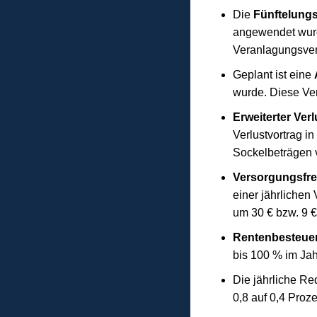
Die
Fünftelung
angewendet wurde
Veranlagungsver
Geplant ist eine
wurde. Diese Ver
Erweiterter Ver
Verlustvortrag i
Sockelbeträgen v
Versorgungsfre
einer jährlichen
um 30 € bzw. 9 €
Rentenbesteue
bis 100 % im Jah
Die jährliche R
0,8 auf 0,4 Proz