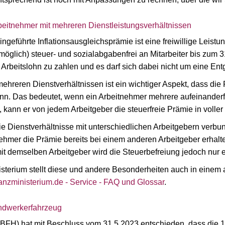
rbeitnehmer mit mehreren Dienstleistungs­verhältnissen
ngeführte Inflationsausgleichsprämie ist eine freiwillige Leist
möglich) steuer- und sozialabgabenfrei an Mitarbeiter bis zum 
Arbeitslohn zu zahlen und es darf sich dabei nicht um eine E
ehreren Dienstverhältnissen ist ein wichtiger Aspekt, dass die
. Das bedeutet, wenn ein Arbeitnehmer mehrere aufeinander
, kann er von jedem Arbeitgeber die steuerfreie Prämie in voller
die Dienstverhältnisse mit unterschiedlichen Arbeitgebern ver
tnehmer die Prämie bereits bei einem anderen Arbeitgeber erha
mit demselben Arbeitgeber wird die Steuerbefreiung jedoch nur 
terium stellt diese und andere Besonderheiten auch in einem a
anzministerium.de - Service - FAQ und Glossar
.
ndwerkerfahrzeug
BFH) hat mit Beschluss vom 31.5.2023 entschieden, dass die 1