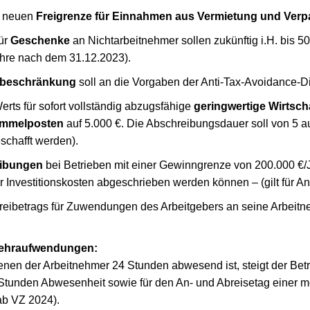
r neuen
Freigrenze für Einnahmen aus Vermietung und Ver
ür
Geschenke
an Nichtarbeitnehmer sollen zukünftig i.H. bis 
jahre nach dem 31.12.2023).
sbeschränkung
soll an die Vorgaben der Anti-Tax-Avoidance-D
ts für sofort vollständig abzugsfähige
geringwertige Wirtsch
mmelposten
auf 5.000 €. Die Abschreibungsdauer soll von 5 au
schafft werden).
ibungen
bei Betrieben mit einer Gewinngrenze von 200.000 €/Ja
er Investitionskosten abgeschrieben werden können – (gilt für A
eibetrags für Zuwendungen des Arbeitgebers an seine Arbeitn
ehraufwendungen:
enen der Arbeitnehmer 24 Stunden abwesend ist, steigt der Betr
 Stunden Abwesenheit sowie für den An- und Abreisetag einer me
(ab VZ 2024).