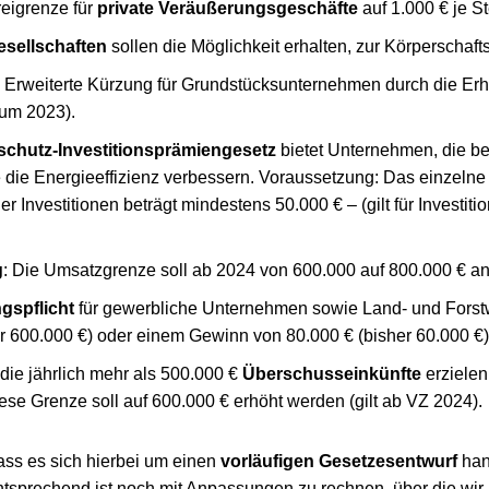
eigrenze für
private Veräußerungsgeschäfte
auf 1.000 € je S
sellschaften
sollen die Möglichkeit erhalten, zur Körperscha
: Erweiterte Kürzung für Grundstücksunternehmen durch die Er
um 2023).
schutz-Investitionsprämiengesetz
bietet Unternehmen, die b
ie die Energieeffizienz verbessern. Voraussetzung: Das einzelne
Investitionen beträgt mindestens 50.000 € – (gilt für Investi
g
: Die Umsatzgrenze soll ab 2024 von 600.000 auf 800.000 € 
gspflicht
für gewerbliche Unternehmen sowie Land- und Forstw
r 600.000 €) oder einem Gewinn von 80.000 € (bisher 60.000 €)
 die jährlich mehr als 500.000 €
Überschusseinkünfte
erziele
se Grenze soll auf 600.000 € erhöht werden (gilt ab VZ 2024).
dass es sich hierbei um einen
vorläufigen Gesetzesentwurf
han
ntsprechend ist noch mit Anpassungen zu rechnen, über die wir 