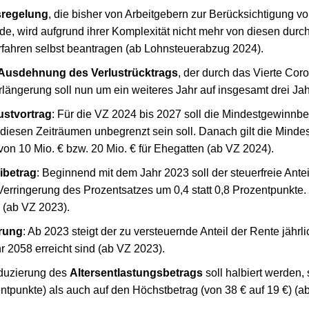
sregelung
, die bisher von Arbeitgebern zur Berücksichtigung v
, wird aufgrund ihrer Komplexität nicht mehr von diesen durc
fahren selbst beantragen (ab Lohnsteuerabzug 2024).
Ausdehnung des Verlustrücktrags
, der durch das Vierte Cor
längerung soll nun um ein weiteres Jahr auf insgesamt drei Jah
lustvortrag
: Für die VZ 2024 bis 2027 soll die Mindestgewinn
n diesen Zeiträumen unbegrenzt sein soll. Danach gilt die Mind
on 10 Mio. € bzw. 20 Mio. € für Ehegatten (ab VZ 2024).
ibetrag
: Beginnend mit dem Jahr 2023 soll der steuerfreie Ant
 Verringerung des Prozentsatzes um 0,4 statt 0,8 Prozentpunkte.
 (ab VZ 2023).
rung
: Ab 2023 steigt der zu versteuernde Anteil der Rente jähr
r 2058 erreicht sind (ab VZ 2023).
eduzierung des
Altersentlastungsbetrags
soll halbiert werden
entpunkte) als auch auf den Höchstbetrag (von 38 € auf 19 €) (a