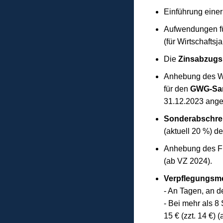
Einführung eine
Aufwendungen f
(für Wirtschafts
Die
Zinsabzug
Anhebung des Wer
für den
GWG-Sa
31.12.2023 ange
Sonderabschre
(aktuell 20 %) d
Anhebung des Fr
(ab VZ 2024).
Verpflegungsm
- An Tagen, an d
- Bei mehr als 8
15 € (zzt. 14 €) 