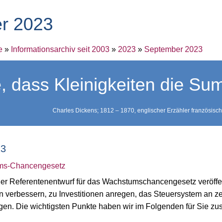
r 2023
e
»
Informationsarchiv seit 2003
»
2023
»
September 2023
le, dass Kleinigkeiten die 
Charles Dickens; 1812 – 1870, englischer Erzähler französische
3
ms-Chancengesetz
 Referentenentwurf für das Wachstumschancengesetz veröffentlic
verbessern, zu Investitionen anregen, das Steuersystem an ze
gen. Die wichtigsten Punkte haben wir im Folgenden für Sie z