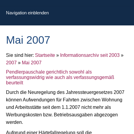
Navigation einblenden
Mai 2007
Sie sind hier:
Startseite
»
Informationsarchiv seit 2003
»
2007
»
Mai 2007
Pendlerpauschale gerichtlich sowohl als
verfassungswidrig wie auch als verfassungsgemäß
beurteilt
Durch die Neuregelung des Jahressteuergesetzes 2007
können Aufwendungen für Fahrten zwischen Wohnung
und Arbeitsstätte seit dem 1.1.2007 nicht mehr als
Werbungskosten bzw. Betriebsausgaben abgezogen
werden.
Aufgrund einer Härtefallregelung soll die