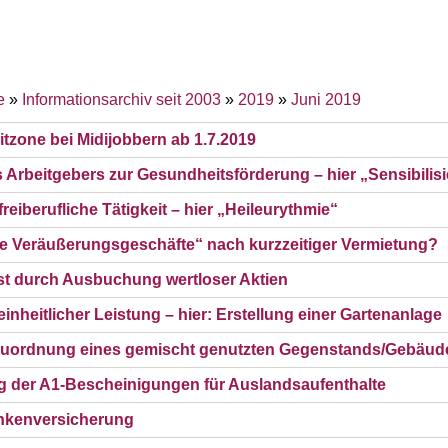
e
»
Informationsarchiv seit 2003
»
2019
»
Juni 2019
tzone bei Midijobbern ab 1.7.2019
Arbeitgebers zur Gesundheitsförderung – hier „Sensibili
reiberufliche Tätigkeit – hier „Heileurythmie“
ate Veräußerungsgeschäfte“ nach kurzzeitiger Vermietung?
ust durch Ausbuchung wertloser Aktien
inheitlicher Leistung – hier: Erstellung einer Gartenanlage
ordnung eines gemischt genutzten Gegenstands/Gebäud
g der A1-Bescheinigungen für Auslandsaufenthalte
nkenversicherung