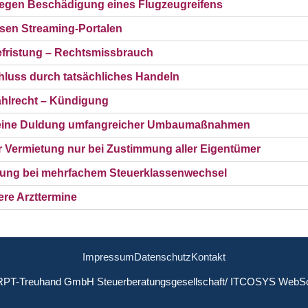
egen Beschädigung eines Flugzeugreifens
osen Streaming-Portalen
fristung – Rechtsmissbrauch
hluss durch tatsächliches Handeln
hlrecht – Kündigung
 keine Duldung umfangreicher Umbaumaßnahmen
er Vermietung nur bei Zustimmung aller Eigentümer
ung bei mehrfachem Steuerklassenwechsel
ere Arzttermine
Impressum
Datenschutz
Kontakt
RPT-Treuhand GmbH Steuerberatungsgesellschaft
/ ITCOSYS WebSo