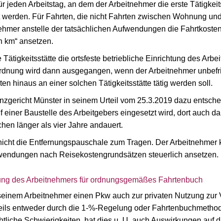
 jeden Arbeitstag, an dem der Arbeitnehmer die erste Tätigkeit
t werden. Für Fahrten, die nicht Fahrten zwischen Wohnung und 
nehmer anstelle der tatsächlichen Aufwendungen die Fahrtkosten
n km“ ansetzen.
e Tätigkeitsstätte die ortsfeste betriebliche Einrichtung des Arb
rdnung wird dann ausgegangen, wenn der Arbeitnehmer unbefrist
n hinaus an einer solchen Tätigkeitsstätte tätig werden soll.
gericht Münster in seinem Urteil vom 25.3.2019 dazu entscheid
 einer Baustelle des Arbeitgebers eingesetzt wird, dort auch da
hen länger als vier Jahre andauert.
cht die Entfernungspauschale zum Tragen. Der Arbeitnehmer k
endungen nach Reisekostengrundsätzen steuerlich ansetzen.
ftung des Arbeitnehmers für ordnungsgemäßes Fahrtenbuch
r seinem Arbeitnehmer einen Pkw auch zur privaten Nutzung zur
teils entweder durch die 1-%-Regelung oder Fahrtenbuchmetho
htliche Schwierigkeiten, hat dies u. U. auch Auswirkungen auf 