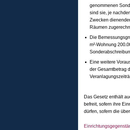
genommenen Sonder
sind sie, je nachd
Zwecken dienenden
Räumen zugerechn
Die Bemessungsgrun
m²-Wohnung 200.000 
Sonderabschreibu
Eine weitere Vorau
der Gesamtbetrag d
Veranlagungszeiträ
Das Gesetz enthält au
befreit, sofern ihre E
dürfen, sofern die üb
Einrichtungsgegenstän