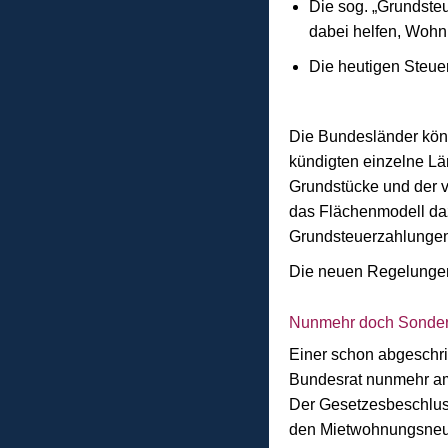
Die sog. „Grundsteu
dabei helfen, Wohn
Die heutigen Steue
Die Bundesländer kön
kündigten einzelne Lä
Grundstücke und der 
das Flächenmodell daz
Grundsteuerzahlungen 
Die neuen Regelungen 
Nunmehr doch Sonder
Einer schon abgeschr
Bundesrat nunmehr am
Der Gesetzesbeschluss
den Mietwohnungsneub