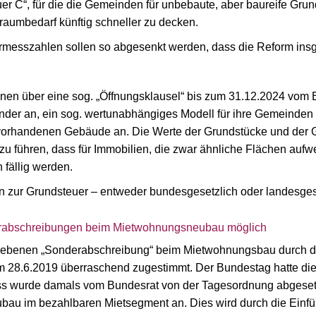
er C“, für die die Gemeinden für unbebaute, aber baureife Gru
raumbedarf künftig schneller zu decken.
rmesszahlen sollen so abgesenkt werden, dass die Reform insg
nen über eine sog. „Öffnungsklausel“ bis zum 31.12.2024 vom
nder an, ein sog. wertunabhängiges Modell für ihre Gemeinden 
vorhandenen Gebäude an. Die Werte der Grundstücke und der G
u führen, dass für Immobilien, die zwar ähnliche Flächen aufwe
fällig werden.
zur Grundsteuer – entweder bundesgesetzlich oder landesgese
abschreibungen beim Mietwohnungsneubau möglich
iebenen „Sonderabschreibung“ beim Mietwohnungsbau durch d
 28.6.2019 überraschend zugestimmt. Der Bundestag hatte die
 wurde damals vom Bundesrat von der Tagesordnung abgesetzt.
au im bezahlbaren Mietsegment an. Dies wird durch die Einfü