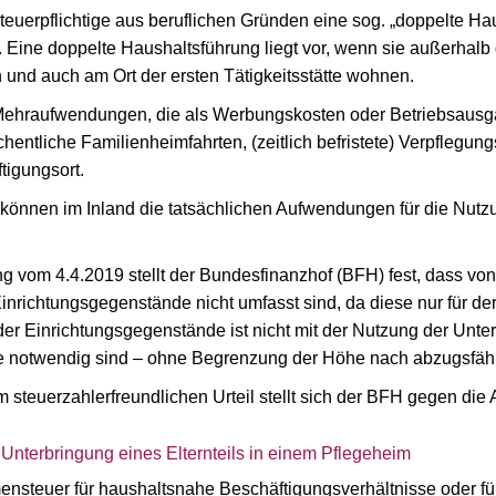
teuerpflichtige aus beruflichen Gründen eine sog. „doppelte Ha
Eine doppelte Haushaltsführung liegt vor, wenn sie außerhalb d
 und auch am Ort der ersten Tätigkeitsstätte wohnen.
ehraufwendungen, die als Werbungskosten oder Betriebsausga
entliche Familienheimfahrten, (zeitlich befristete) Verpfleg
tigungsort.
 können im Inland die tatsächlichen Aufwendungen für die Nutz
ng vom 4.4.2019 stellt der Bundesfinanzhof (BFH) fest, dass v
inrichtungsgegenstände nicht umfasst sind, da diese nur für der
er Einrichtungsgegenstände ist nicht mit der Nutzung der Unte
ie notwendig sind – ohne Begrenzung der Höhe nach abzugsfäh
 steuerzahlerfreundlichen Urteil stellt sich der BFH gegen die
Unterbringung eines Elternteils in einem Pflegeheim
mensteuer für haushaltsnahe Beschäftigungsverhältnisse oder 