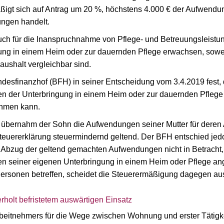
ßigt sich auf Antrag um 20 %, höchstens 4.000 € der Aufwendung
ungen handelt.
uch für die Inanspruchnahme von Pflege- und Betreuungsleistu
ng in einem Heim oder zur dauernden Pflege erwachsen, soweit d
aushalt vergleichbar sind.
ndesfinanzhof (BFH) in seiner Entscheidung vom 3.4.2019 fest
en der Unterbringung in einem Heim oder zur dauernden Pflege 
ehmen kann.
 übernahm der Sohn die Aufwendungen seiner Mutter für deren
euererklärung steuermindernd geltend. Der BFH entschied jedo
Abzug der geltend gemachten Aufwendungen nicht in Betracht, 
en seiner eigenen Unterbringung in einem Heim oder Pflege ang
Personen betreffen, scheidet die Steuerermäßigung dagegen au
rholt befristetem auswärtigen Einsatz
itnehmers für die Wege zwischen Wohnung und erster Tätigkei