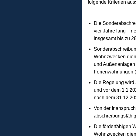
folgende Kriterien au
Die Sonderabschrei
vier Jahre lang – 
insgesamt bis zu 28
Sonderabschreibun
Wohnzwecken dienen
und Außenanlagen w
Ferienwohnungen (u
Die Regelung wird 
und vor dem 1.1.20
nach dem 31.12.2021
Von der Inanspruch
abschreibungsfähig
Die förderfähigen 
Wohnzwecken dienen