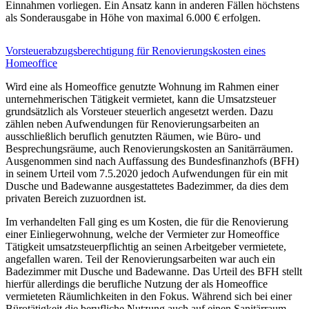
Einnahmen vorliegen. Ein Ansatz kann in anderen Fällen höchstens
als Sonderausgabe in Höhe von maximal 6.000 € erfolgen.
Vorsteuerabzugsberechtigung für Renovierungskosten eines
Homeoffice
Wird eine als Homeoffice genutzte Wohnung im Rahmen einer
unternehmerischen Tätigkeit vermietet, kann die Umsatzsteuer
grundsätzlich als Vorsteuer steuerlich angesetzt werden. Dazu
zählen neben Aufwendungen für Renovierungsarbeiten an
ausschließlich beruflich genutzten Räumen, wie Büro- und
Besprechungsräume, auch Renovierungskosten an Sanitärräumen.
Ausgenommen sind nach Auffassung des Bundesfinanzhofs (BFH)
in seinem Urteil vom 7.5.2020 jedoch Aufwendungen für ein mit
Dusche und Badewanne ausgestattetes Badezimmer, da dies dem
privaten Bereich zuzuordnen ist.
Im verhandelten Fall ging es um Kosten, die für die Renovierung
einer Einliegerwohnung, welche der Vermieter zur Homeoffice
Tätigkeit umsatzsteuerpflichtig an seinen Arbeitgeber vermietete,
angefallen waren. Teil der Renovierungsarbeiten war auch ein
Badezimmer mit Dusche und Badewanne. Das Urteil des BFH stellt
hierfür allerdings die berufliche Nutzung der als Homeoffice
vermieteten Räumlichkeiten in den Fokus. Während sich bei einer
Bürotätigkeit die berufliche Nutzung auch auf einen Sanitärraum