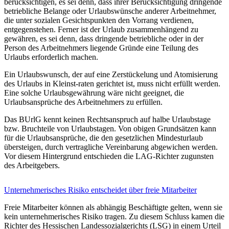
berücksichtigen, es sei denn, dass ihrer Berücksichtigung dringende
betriebliche Belange oder Urlaubswünsche anderer Arbeitnehmer,
die unter sozialen Gesichtspunkten den Vorrang verdienen,
entgegenstehen. Ferner ist der Urlaub zusammenhängend zu
gewähren, es sei denn, dass dringende betriebliche oder in der
Person des Arbeitnehmers liegende Gründe eine Teilung des
Urlaubs erforderlich machen.
Ein Urlaubswunsch, der auf eine Zerstückelung und Atomisierung
des Urlaubs in Kleinst-raten gerichtet ist, muss nicht erfüllt werden.
Eine solche Urlaubsgewährung wäre nicht geeignet, die
Urlaubsansprüche des Arbeitnehmers zu erfüllen.
Das BUrlG kennt keinen Rechtsanspruch auf halbe Urlaubstage
bzw. Bruchteile von Urlaubstagen. Von obigen Grundsätzen kann
für die Urlaubsansprüche, die den gesetzlichen Mindesturlaub
übersteigen, durch vertragliche Vereinbarung abgewichen werden.
Vor diesem Hintergrund entschieden die LAG-Richter zugunsten
des Arbeitgebers.
Unternehmerisches Risiko entscheidet über freie Mitarbeiter
Freie Mitarbeiter können als abhängig Beschäftigte gelten, wenn sie
kein unternehmerisches Risiko tragen. Zu diesem Schluss kamen die
Richter des Hessischen Landessozialgerichts (LSG) in einem Urteil