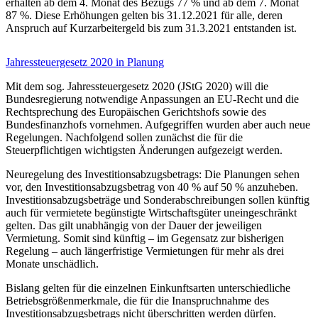
erhalten ab dem 4. Monat des Bezugs 77 % und ab dem 7. Monat
87 %. Diese Erhöhungen gelten bis 31.12.2021 für alle, deren
Anspruch auf Kurzarbeitergeld bis zum 31.3.2021 entstanden ist.
Jahressteuergesetz 2020 in Planung
Mit dem sog. Jahressteuergesetz 2020 (JStG 2020) will die
Bundesregierung notwendige Anpassungen an EU-Recht und die
Rechtsprechung des Europäischen Gerichtshofs sowie des
Bundesfinanzhofs vornehmen. Aufgegriffen wurden aber auch neue
Regelungen. Nachfolgend sollen zunächst die für die
Steuerpflichtigen wichtigsten Änderungen aufgezeigt werden.
Neuregelung des Investitionsabzugsbetrags: Die Planungen sehen
vor, den Investitionsabzugsbetrag von 40 % auf 50 % anzuheben.
Investitionsabzugsbeträge und Sonderabschreibungen sollen künftig
auch für vermietete begünstigte Wirtschaftsgüter uneingeschränkt
gelten. Das gilt unabhängig von der Dauer der jeweiligen
Vermietung. Somit sind künftig – im Gegensatz zur bisherigen
Regelung – auch längerfristige Vermietungen für mehr als drei
Monate unschädlich.
Bislang gelten für die einzelnen Einkunftsarten unterschiedliche
Betriebsgrößenmerkmale, die für die Inanspruchnahme des
Investitionsabzugsbetrags nicht überschritten werden dürfen.